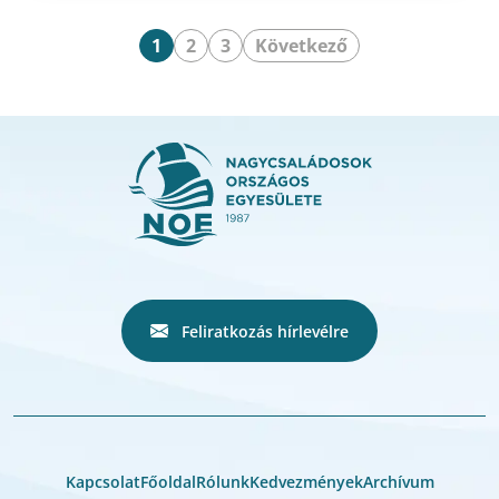
1
2
3
Következő
Feliratkozás hírlevélre
Kapcsolat
Főoldal
Rólunk
Kedvezmények
Archívum