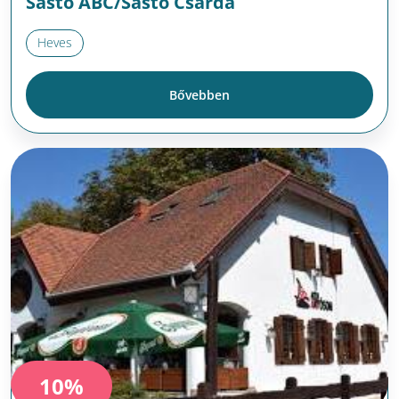
Sástó ABC/Sástó Csárda
Heves
Bővebben
10%