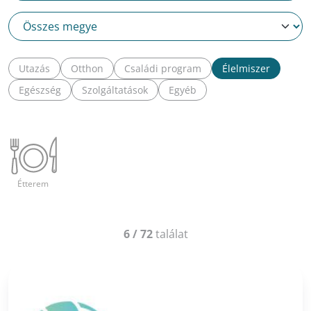
Utazás
Otthon
Családi program
Élelmiszer
Egészség
Szolgáltatások
Egyéb
Étterem
Fa
6
/
72
találat