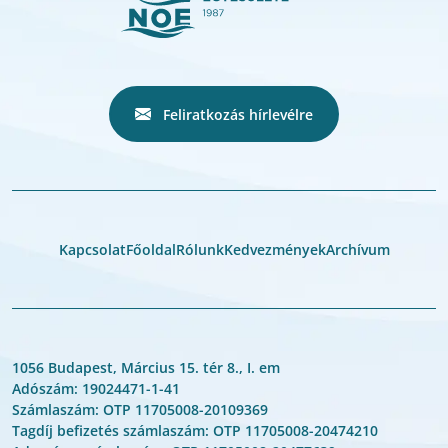
Feliratkozás hírlevélre
Kapcsolat
Főoldal
Rólunk
Kedvezmények
Archívum
1056 Budapest, Március 15. tér 8., I. em
Adószám: 19024471-1-41
Számlaszám: OTP 11705008-20109369
Tagdíj befizetés számlaszám: OTP 11705008-20474210