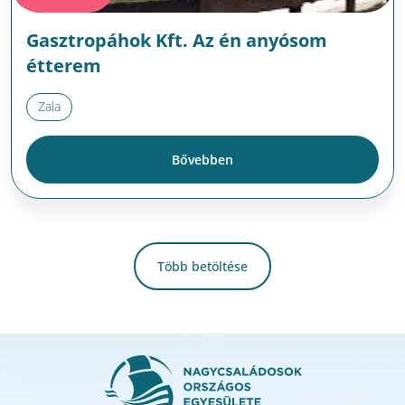
Gasztropáhok Kft. Az én anyósom
étterem
Zala
Bővebben
Több betöltése