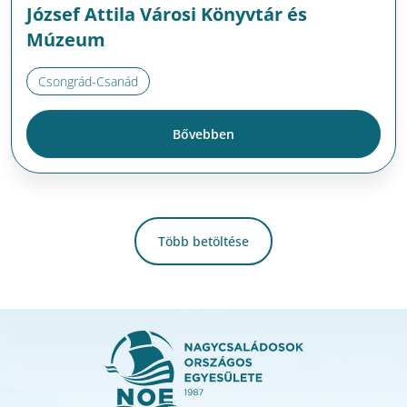
József Attila Városi Könyvtár és
Múzeum
Csongrád-Csanád
Bővebben
Több betöltése