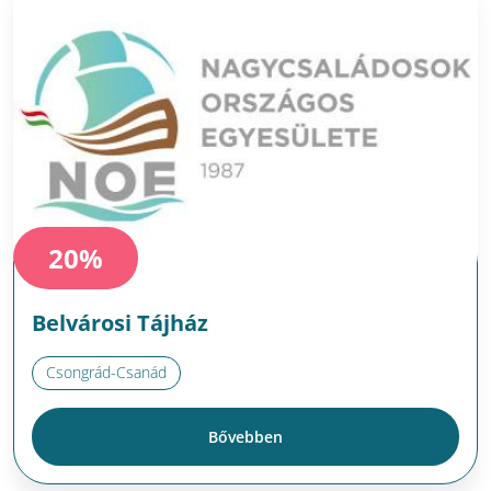
20%
Belvárosi Tájház
Csongrád-Csanád
Bővebben