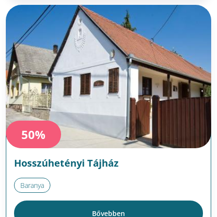
50%
Hosszúhetényi Tájház
Baranya
Bővebben