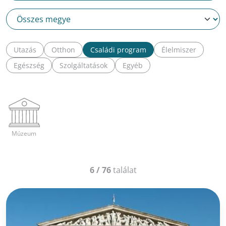
Utazás
Otthon
Családi program
Élelmiszer
Egészség
Szolgáltatások
Egyéb
Múzeum
6
/
76
találat