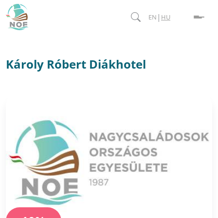
|
EN
HU
Károly Róbert Diákhotel