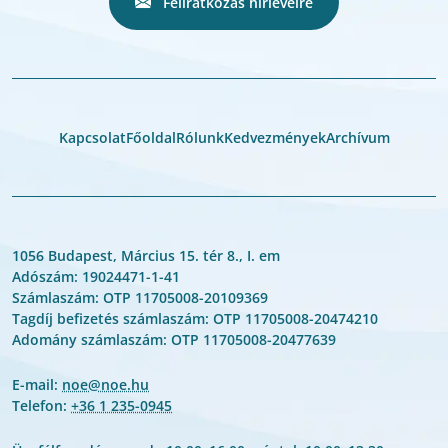
Feliratkozás hírlevélre
Kapcsolat
Főoldal
Rólunk
Kedvezmények
Archívum
1056 Budapest, Március 15. tér 8., I. em
Adószám: 19024471-1-41
Számlaszám: OTP 11705008-20109369
Tagdíj befizetés számlaszám: OTP 11705008-20474210
Adomány számlaszám: OTP 11705008-20477639
E-mail:
noe@noe.hu
Telefon:
+36 1 235-0945